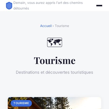
Demain, vous aurez appris l'art des chemins
détournés
Accueil
› Tourisme
🗺️
Tourisme
Destinations et découvertes touristiques
TOURISME