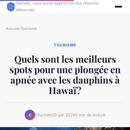
Demain, vous aurez appris l'art des chemins
détournés
Accueil
›
Tourisme
TOURISME
Quels sont les meilleurs
spots pour une plongée en
apnée avec les dauphins à
Hawaï?
Charlotte
20 juin 2024
5 min de lecture
C