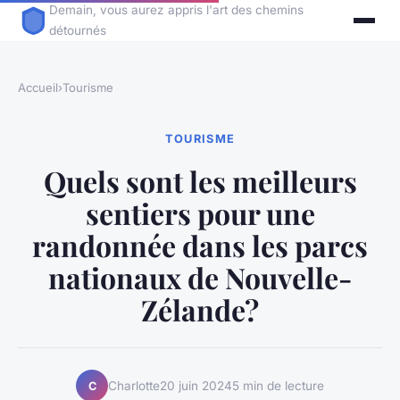
Demain, vous aurez appris l'art des chemins
détournés
Accueil
›
Tourisme
TOURISME
Quels sont les meilleurs
sentiers pour une
randonnée dans les parcs
nationaux de Nouvelle-
Zélande?
Charlotte
20 juin 2024
5 min de lecture
C